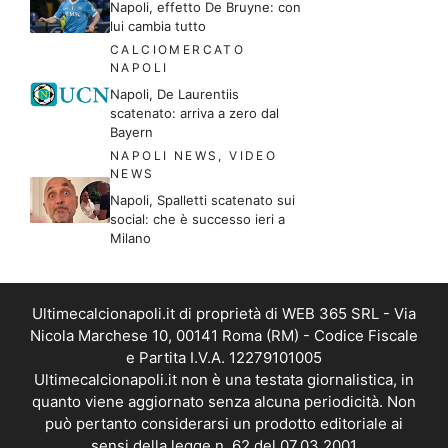
Napoli, effetto De Bruyne: con
lui cambia tutto
CALCIOMERCATO
NAPOLI
Napoli, De Laurentiis
scatenato: arriva a zero dal
Bayern
NAPOLI NEWS
,
VIDEO
NEWS
Napoli, Spalletti scatenato sui
social: che è successo ieri a
Milano
Ultimecalcionapoli.it di proprietà di WEB 365 SRL - Via
Nicola Marchese 10, 00141 Roma (RM) - Codice Fiscale
e Partita I.V.A. 12279101005
Ultimecalcionapoli.it non è una testata giornalistica, in
quanto viene aggiornato senza alcuna periodicità. Non
può pertanto considerarsi un prodotto editoriale ai
sensi della legge n. 62 del 07.03.2001