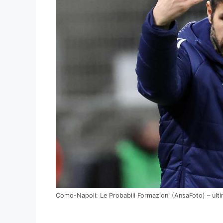
Como-Napoli: Le Probabili Formazioni (AnsaFoto) – ultim