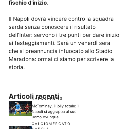
fischio d’inizio.
Il Napoli dovrà vincere contro la squadra
sarda senza conoscere il risultato
dell’Inter: servono i tre punti per dare inizio
ai festeggiamenti. Sarà un venerdì sera
che si preannuncia infuocato allo Stadio
Maradona: ormai ci siamo per scrivere la
storia.
Articoli recenti
NAPOLI NEWS
McTominay, il jolly totale: il
Napoli si aggrappa al suo
uomo ovunque
CALCIOMERCATO
NAPOLI