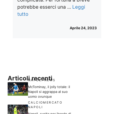
potrebbe esserci una ...
Leggi
tutto
Aprile 24, 2023
Articoli recenti
NAPOLI NEWS
McTominay, il jolly totale: il
Napoli si aggrappa al suo
uomo ovunque
CALCIOMERCATO
NAPOLI
Napoli, svolta per l’erede di