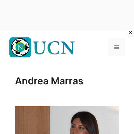
Vai
al
Menu
contenuto
Andrea Marras