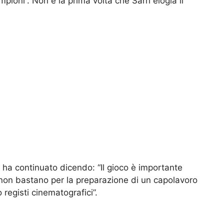
ioni”. Non è la prima volta che Sarri elogia il
d ha continuato dicendo: “Il gioco è importante
ri non bastano per la preparazione di un capolavoro
o registi cinematografici”.