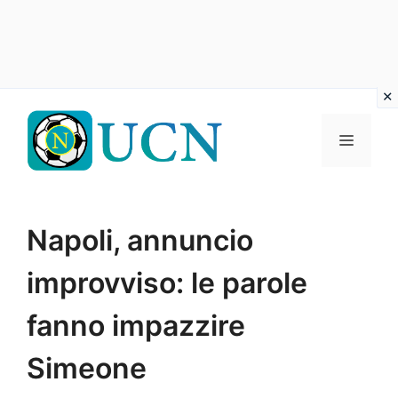
Vai
al
Menu
contenuto
Napoli, annuncio
improvviso: le parole
fanno impazzire
Simeone