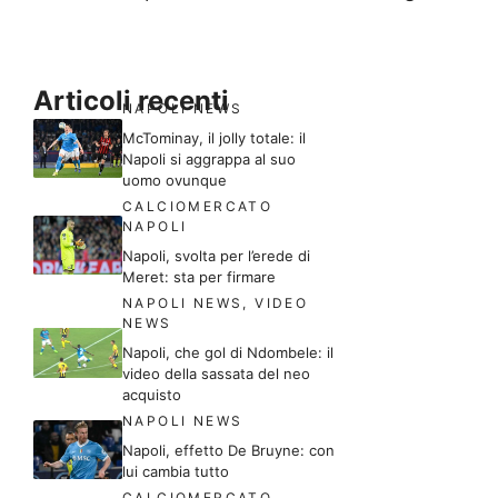
Articoli recenti
NAPOLI NEWS
McTominay, il jolly totale: il
Napoli si aggrappa al suo
uomo ovunque
CALCIOMERCATO
NAPOLI
Napoli, svolta per l’erede di
Meret: sta per firmare
NAPOLI NEWS
,
VIDEO
NEWS
Napoli, che gol di Ndombele: il
video della sassata del neo
acquisto
NAPOLI NEWS
Napoli, effetto De Bruyne: con
lui cambia tutto
CALCIOMERCATO