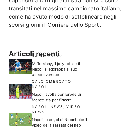
superiore a tutti gli altri stranieri che sono
transitati nel massimo campionato italiano,
come ha avuto modo di sottolineare negli
scorsi giorni il ‘Corriere dello Sport’.
Articoli recenti
NAPOLI NEWS
McTominay, il jolly totale: il
Napoli si aggrappa al suo
uomo ovunque
CALCIOMERCATO
NAPOLI
Napoli, svolta per l’erede di
Meret: sta per firmare
NAPOLI NEWS
,
VIDEO
NEWS
Napoli, che gol di Ndombele: il
video della sassata del neo