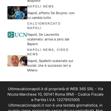
acquisto
NAPOLI NEWS
Napoli, effetto De Bruyne: con
lui cambia tutto
CALCIOMERCATO
NAPOLI
Napoli, De Laurentiis
scatenato: arriva a zero dal
Bayern
NAPOLI NEWS
,
VIDEO
NEWS
Napoli, Spalletti scatenato sui
social: che è successo ieri a
Milano
Ultimecalcionapoli.it di proprietà di WEB 365 SRL - Via
Nicola Marchese 10, 00141 Roma (RM) - Codice Fiscale
e Partita I.V.A. 12279101005
Ultimecalcionapoli.it non è una testata giornalistica, in
quanto viene aggiornato senza alcuna periodicità. Non