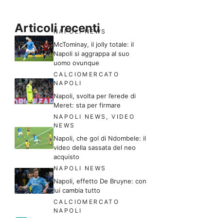
Articoli recenti
NAPOLI NEWS
McTominay, il jolly totale: il
Napoli si aggrappa al suo
uomo ovunque
CALCIOMERCATO
NAPOLI
Napoli, svolta per l’erede di
Meret: sta per firmare
NAPOLI NEWS
,
VIDEO
NEWS
Napoli, che gol di Ndombele: il
video della sassata del neo
acquisto
NAPOLI NEWS
Napoli, effetto De Bruyne: con
lui cambia tutto
CALCIOMERCATO
NAPOLI