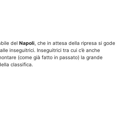
abile del
Napoli
, che in attesa della ripresa si gode
lle inseguitrici. Inseguitrici tra cui c’è anche
imontare (come già fatto in passato) la grande
ella classifica.