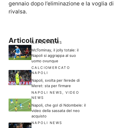
gennaio dopo l’eliminazione e la voglia di
rivalsa.
Articoli recenti
NAPOLI NEWS
McTominay, il jolly totale: il
Napoli si aggrappa al suo
uomo ovunque
CALCIOMERCATO
NAPOLI
Napoli, svolta per l’erede di
Meret: sta per firmare
NAPOLI NEWS
,
VIDEO
NEWS
Napoli, che gol di Ndombele: il
video della sassata del neo
acquisto
NAPOLI NEWS