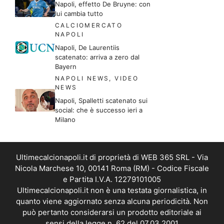
Napoli, effetto De Bruyne: con
lui cambia tutto
CALCIOMERCATO
NAPOLI
Napoli, De Laurentiis
scatenato: arriva a zero dal
Bayern
NAPOLI NEWS
,
VIDEO
NEWS
Napoli, Spalletti scatenato sui
social: che è successo ieri a
Milano
Ultimecalcionapoli.it di proprietà di WEB 365 SRL - Via
Nicola Marchese 10, 00141 Roma (RM) - Codice Fiscale
e Partita I.V.A. 12279101005
Ultimecalcionapoli.it non è una testata giornalistica, in
quanto viene aggiornato senza alcuna periodicità. Non
può pertanto considerarsi un prodotto editoriale ai
sensi della legge n. 62 del 07.03.2001