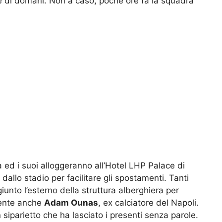
e di domani. Non a caso, poche ore fa la squadra
a ed i suoi alloggeranno all’Hotel LHP Palace di
dallo stadio per facilitare gli spostamenti. Tanti
giunto l’esterno della struttura alberghiera per
esente anche
Adam Ounas
, ex calciatore del Napoli.
 siparietto che ha lasciato i presenti senza parole.