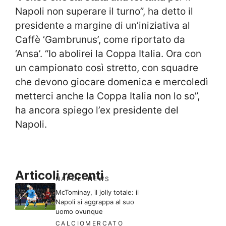
Napoli non superare il turno”, ha detto il
presidente a margine di un’iniziativa al
Caffè ‘Gambrunus’, come riportato da
‘Ansa’. “Io abolirei la Coppa Italia. Ora con
un campionato così stretto, con squadre
che devono giocare domenica e mercoledì
metterci anche la Coppa Italia non lo so”,
ha ancora spiego l’ex presidente del
Napoli.
Articoli recenti
NAPOLI NEWS
McTominay, il jolly totale: il
Napoli si aggrappa al suo
uomo ovunque
CALCIOMERCATO