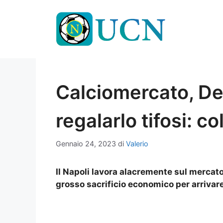
Vai
al
contenuto
Calciomercato, De
regalarlo tifosi: c
Gennaio 24, 2023
di
Valerio
Il Napoli lavora alacremente sul mercato
grosso sacrificio economico per arrivare