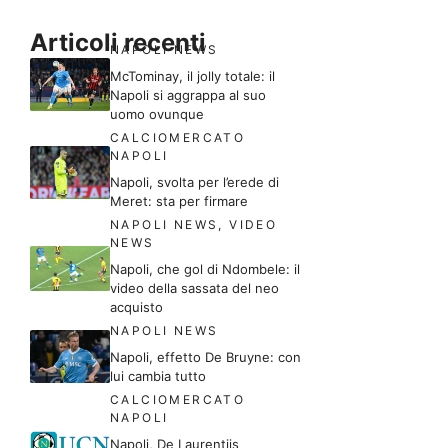
Articoli recenti
NAPOLI NEWS
McTominay, il jolly totale: il
Napoli si aggrappa al suo
uomo ovunque
CALCIOMERCATO
NAPOLI
Napoli, svolta per l’erede di
Meret: sta per firmare
NAPOLI NEWS
,
VIDEO
NEWS
Napoli, che gol di Ndombele: il
video della sassata del neo
acquisto
NAPOLI NEWS
Napoli, effetto De Bruyne: con
lui cambia tutto
CALCIOMERCATO
NAPOLI
Napoli, De Laurentiis