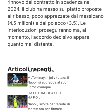
rinnovo del contratto in scadenza nel
2024. Il club ha messo sul piatto proposte
al ribasso, poco apprezzate dal messicano
(4.5 milioni) e dal polacco (3.5). Le
interlocuzioni proseguiranno ma, al
momento, l’accordo decisivo appare
quanto mai distante.
Articoli recenti
NAPOLI NEWS
McTominay, il jolly totale: il
Napoli si aggrappa al suo
uomo ovunque
CALCIOMERCATO
NAPOLI
Napoli, svolta per l’erede di
Meret: sta per firmare