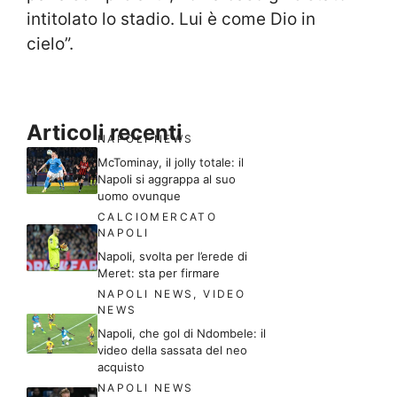
intitolato lo stadio. Lui è come Dio in
cielo”.
Articoli recenti
NAPOLI NEWS
McTominay, il jolly totale: il
Napoli si aggrappa al suo
uomo ovunque
CALCIOMERCATO
NAPOLI
Napoli, svolta per l’erede di
Meret: sta per firmare
NAPOLI NEWS
,
VIDEO
NEWS
Napoli, che gol di Ndombele: il
video della sassata del neo
acquisto
NAPOLI NEWS