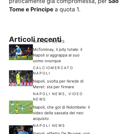
praticamente già compromessa, per
Sao
Tome
e
Principe
a quota 1.
Articoli recenti
NAPOLI NEWS
McTominay, il jolly totale: il
Napoli si aggrappa al suo
uomo ovunque
CALCIOMERCATO
NAPOLI
Napoli, svolta per l’erede di
Meret: sta per firmare
NAPOLI NEWS
,
VIDEO
NEWS
Napoli, che gol di Ndombele: il
video della sassata del neo
acquisto
NAPOLI NEWS
Napoli, effetto De Bruyne: con