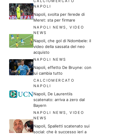
CALCIOMERCATO
NAPOLI
Napoli, svolta per l’erede di
Meret: sta per firmare
NAPOLI NEWS
,
VIDEO
NEWS
Napoli, che gol di Ndombele: il
video della sassata del neo
acquisto
NAPOLI NEWS
Napoli, effetto De Bruyne: con
lui cambia tutto
CALCIOMERCATO
NAPOLI
Napoli, De Laurentiis
scatenato: arriva a zero dal
Bayern
NAPOLI NEWS
,
VIDEO
NEWS
Napoli, Spalletti scatenato sui
social: che è successo ieri a