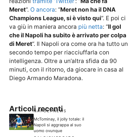
reazioni
tramite ‘Twitter’
: “
Ma che fa
Meret
“.
O ancora
: “
Meret non ha il DNA
Champions League, si è visto qui
“. E poi ci
va giù in maniera ancora
più netta
: “
Il gol
che il Napoli ha subito è arrivato per colpa
di Meret
“. Il Napoli ora come ora ha tutto un
secondo tempo per riacciuffarla con
intelligenza. Oltre a un’altra sfida da 90
minuti, con il ritorno, da giocare in casa al
Diego Armando Maradona.
Articoli recenti
NAPOLI NEWS
McTominay, il jolly totale: il
Napoli si aggrappa al suo
uomo ovunque