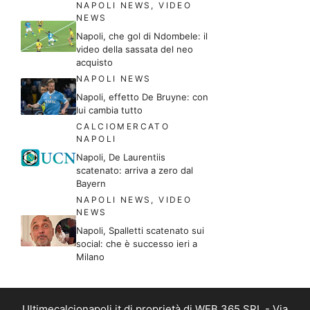
NAPOLI NEWS
,
VIDEO
NEWS
Napoli, che gol di Ndombele: il
video della sassata del neo
acquisto
NAPOLI NEWS
Napoli, effetto De Bruyne: con
lui cambia tutto
CALCIOMERCATO
NAPOLI
Napoli, De Laurentiis
scatenato: arriva a zero dal
Bayern
NAPOLI NEWS
,
VIDEO
NEWS
Napoli, Spalletti scatenato sui
social: che è successo ieri a
Milano
Ultimecalcionapoli.it di proprietà di WEB 365 SRL - Via