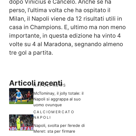
dopo Vinicius e Cancelo. Anche se ha
perso, l’ultima volta che ha ospitato il
Milan, il Napoli viene da 12 risultati utili in
casa in Champions. E, ultimo ma non meno
importante, in questa edizione ha vinto 4
volte su 4 al Maradona, segnando almeno
tre gol a partita.
Articoli recenti
NAPOLI NEWS
McTominay, il jolly totale: il
Napoli si aggrappa al suo
uomo ovunque
CALCIOMERCATO
NAPOLI
Napoli, svolta per l’erede di
Meret: sta per firmare