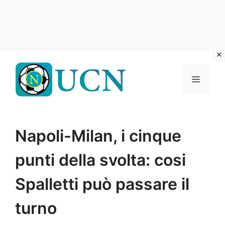
Vai
al
Menu
contenuto
Napoli-Milan, i cinque
punti della svolta: cosi
Spalletti può passare il
turno