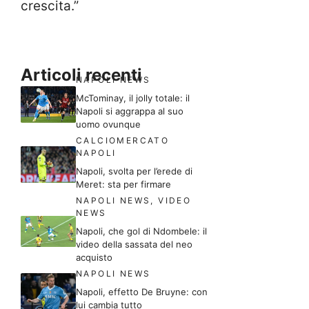
crescita.”
Articoli recenti
NAPOLI NEWS
McTominay, il jolly totale: il
Napoli si aggrappa al suo
uomo ovunque
CALCIOMERCATO
NAPOLI
Napoli, svolta per l’erede di
Meret: sta per firmare
NAPOLI NEWS
,
VIDEO
NEWS
Napoli, che gol di Ndombele: il
video della sassata del neo
acquisto
NAPOLI NEWS
Napoli, effetto De Bruyne: con
lui cambia tutto