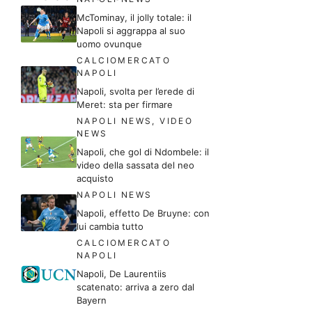
McTominay, il jolly totale: il
Napoli si aggrappa al suo
uomo ovunque
CALCIOMERCATO
NAPOLI
Napoli, svolta per l’erede di
Meret: sta per firmare
NAPOLI NEWS
,
VIDEO
NEWS
Napoli, che gol di Ndombele: il
video della sassata del neo
acquisto
NAPOLI NEWS
Napoli, effetto De Bruyne: con
lui cambia tutto
CALCIOMERCATO
NAPOLI
Napoli, De Laurentiis
scatenato: arriva a zero dal
Bayern