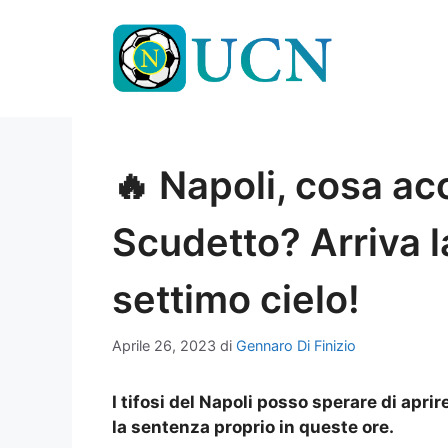
Vai
al
contenuto
🔥 Napoli, cosa ac
Scudetto? Arriva la
settimo cielo!
Aprile 26, 2023
di
Gennaro Di Finizio
I tifosi del Napoli posso sperare di aprir
la sentenza proprio in queste ore.