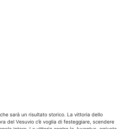
he sarà un risultato storico. La vittoria dello
ra del Vesuvio c’è voglia di festeggiare, scendere
popolo intero. La vittoria contro la Juventus, arrivata