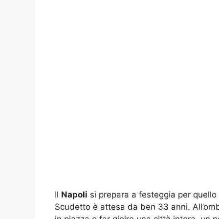
Il
Napoli
si prepara a festeggia per quello c
Scudetto è attesa da ben 33 anni. All’omb
in piazza e far gioire una città intera, un 