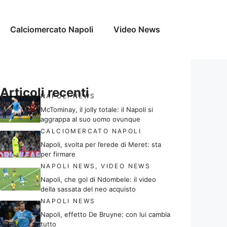
Calciomercato Napoli
Video News
Articoli recenti
NAPOLI NEWS
McTominay, il jolly totale: il Napoli si
aggrappa al suo uomo ovunque
CALCIOMERCATO NAPOLI
Napoli, svolta per l’erede di Meret: sta
per firmare
NAPOLI NEWS
,
VIDEO NEWS
Napoli, che gol di Ndombele: il video
della sassata del neo acquisto
NAPOLI NEWS
Napoli, effetto De Bruyne: con lui cambia
tutto