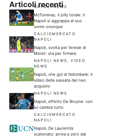
Articoli recenti
NAPOLI NEWS
McTominay, il jolly totale: il
Napoli si aggrappa al suo
uomo ovunque
CALCIOMERCATO
NAPOLI
Napoli, svolta per l’erede di
Meret: sta per firmare
NAPOLI NEWS
,
VIDEO
NEWS
Napoli, che gol di Ndombele: il
video della sassata del neo
acquisto
NAPOLI NEWS
Napoli, effetto De Bruyne: con
lui cambia tutto
CALCIOMERCATO
NAPOLI
Napoli, De Laurentiis
scatenato: arriva a zero dal