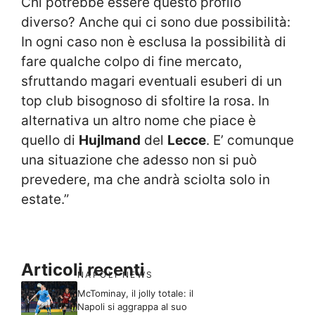
Chi potrebbe essere questo profilo
diverso? Anche qui ci sono due possibilità:
In ogni caso non è esclusa la possibilità di
fare qualche colpo di fine mercato,
sfruttando magari eventuali esuberi di un
top club bisognoso di sfoltire la rosa. In
alternativa un altro nome che piace è
quello di
Hujlmand
del
Lecce
. E’ comunque
una situazione che adesso non si può
prevedere, ma che andrà sciolta solo in
estate.”
Articoli recenti
NAPOLI NEWS
McTominay, il jolly totale: il
Napoli si aggrappa al suo