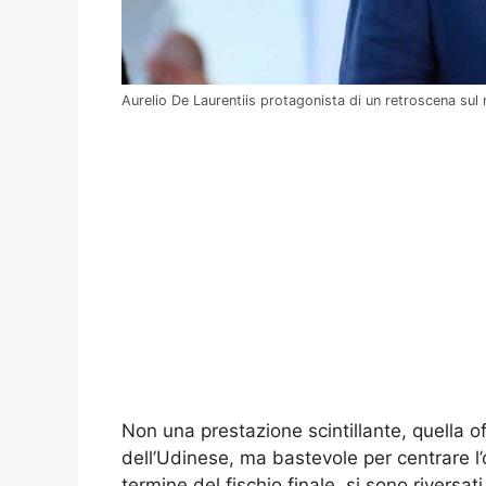
Aurelio De Laurentiis protagonista di un retroscena sul 
Non una prestazione scintillante, quella o
dell’Udinese, ma bastevole per centrare l’obi
termine del fischio finale, si sono riversati n