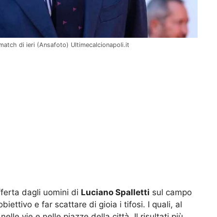
match di ieri (Ansafoto) Ultimecalcionapoli.it
fferta dagli uomini di
Luciano Spalletti
sul campo
ettivo e far scattare di gioia i tifosi. I quali, al
elle vie e nelle piazze della città. Il risultati più