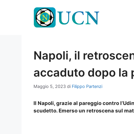
Vai
al
contenuto
Napoli, il retrosc
accaduto dopo la p
Maggio 5, 2023
di
Filippo Partenzi
Il Napoli, grazie al pareggio contro l’Ud
scudetto. Emerso un retroscena sul matc