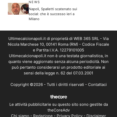
NEWS
Napoli, Spalletti scatenato sui
social: che è successo ieri a
Milano
Ultimecalcionapoli.it di proprietà di WEB 365 SRL - Via
Nicola Marchese 10, 00141 Roma (RM) - Codice Fiscale
e Partita I.V.A. 12279101005
Ultimecalcionapoli.it non è una testata giornalistica, in
quanto viene aggiornato senza alcuna periodicità. Non
può pertanto considerarsi un prodotto editoriale ai
sensi della legge n. 62 del 07.03.2001
Copyright ©2026 - Tutti i diritti riservati -
Contattaci
Le attività pubblicitarie su questo sito sono gestite da
theCoreAdv
Chi siamo
-
Redazione
-
Privacy Policy
-
Disclaimer