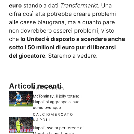
euro
stando a dati
Transfermarkt.
Una
cifra così alta potrebbe creare problemi
alle casse blaugrana, ma a quanto pare
non dovrebbero esserci problemi, visto
che
lo United è disposto a scendere anche
sotto i 50 milioni di euro pur di liberarsi
del giocatore
. Staremo a vedere.
Articoli recenti
NAPOLI NEWS
McTominay, il jolly totale: il
Napoli si aggrappa al suo
uomo ovunque
CALCIOMERCATO
NAPOLI
Napoli, svolta per l’erede di
Meret: sta per firmare