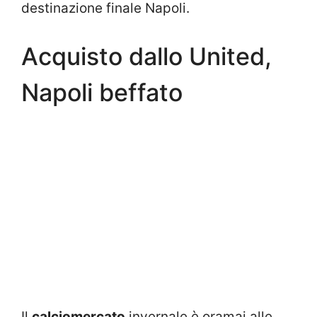
destinazione finale Napoli.
Acquisto dallo United,
Napoli beffato
Il
calciomercato
invernale è oramai alle