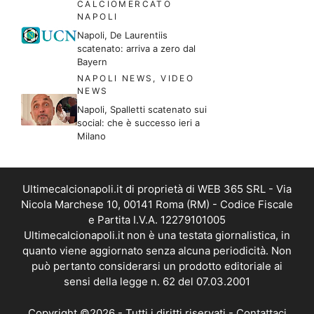
CALCIOMERCATO
NAPOLI
Napoli, De Laurentiis
scatenato: arriva a zero dal
Bayern
NAPOLI NEWS
,
VIDEO
NEWS
Napoli, Spalletti scatenato sui
social: che è successo ieri a
Milano
Ultimecalcionapoli.it di proprietà di WEB 365 SRL - Via
Nicola Marchese 10, 00141 Roma (RM) - Codice Fiscale
e Partita I.V.A. 12279101005
Ultimecalcionapoli.it non è una testata giornalistica, in
quanto viene aggiornato senza alcuna periodicità. Non
può pertanto considerarsi un prodotto editoriale ai
sensi della legge n. 62 del 07.03.2001
Copyright ©2026 - Tutti i diritti riservati -
Contattaci