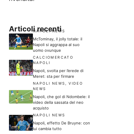
Articoli recenti
NAPOLI NEWS
McTominay, il jolly totale: il
Napoli si aggrappa al suo
uomo ovunque
CALCIOMERCATO
NAPOLI
Napoli, svolta per l’erede di
Meret: sta per firmare
NAPOLI NEWS
,
VIDEO
NEWS
Napoli, che gol di Ndombele: il
video della sassata del neo
acquisto
NAPOLI NEWS
Napoli, effetto De Bruyne: con
lui cambia tutto