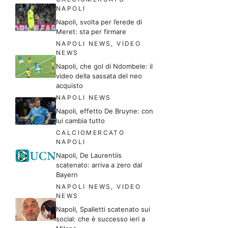
NAPOLI
Napoli, svolta per l’erede di
Meret: sta per firmare
NAPOLI NEWS
,
VIDEO
NEWS
Napoli, che gol di Ndombele: il
video della sassata del neo
acquisto
NAPOLI NEWS
Napoli, effetto De Bruyne: con
lui cambia tutto
CALCIOMERCATO
NAPOLI
Napoli, De Laurentiis
scatenato: arriva a zero dal
Bayern
NAPOLI NEWS
,
VIDEO
NEWS
Napoli, Spalletti scatenato sui
social: che è successo ieri a