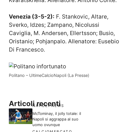
Kvaratskhelia. Allenatore: Antonio Conte.
Venezia (3-5-2):
F. Stankovic, Altare,
Sverko, Idzes; Zampano, Nicolussi
Caviglia, M. Andersen, Ellertsson; Busio,
Oristanio; Pohjanpalo. Allenatore: Eusebio
Di Francesco.
Politano – UltimeCalcioNapoli (La Presse)
Articoli recenti
NAPOLI NEWS
McTominay, il jolly totale: il
Napoli si aggrappa al suo
uomo ovunque
CALCIOMERCATO