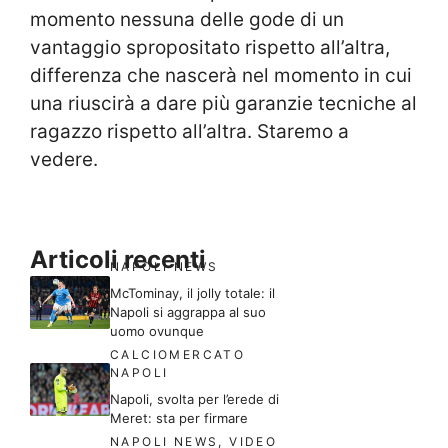
momento nessuna delle gode di un
vantaggio spropositato rispetto all’altra,
differenza che nascerà nel momento in cui
una riuscirà a dare più garanzie tecniche al
ragazzo rispetto all’altra. Staremo a
vedere.
Articoli recenti
NAPOLI NEWS
McTominay, il jolly totale: il
Napoli si aggrappa al suo
uomo ovunque
CALCIOMERCATO
NAPOLI
Napoli, svolta per l’erede di
Meret: sta per firmare
NAPOLI NEWS
,
VIDEO