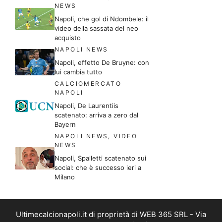
NEWS
Napoli, che gol di Ndombele: il
video della sassata del neo
acquisto
NAPOLI NEWS
Napoli, effetto De Bruyne: con
lui cambia tutto
CALCIOMERCATO
NAPOLI
Napoli, De Laurentiis
scatenato: arriva a zero dal
Bayern
NAPOLI NEWS
,
VIDEO
NEWS
Napoli, Spalletti scatenato sui
social: che è successo ieri a
Milano
Ultimecalcionapoli.it di proprietà di WEB 365 SRL - Via