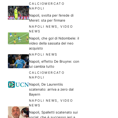
CALCIOMERCATO
NAPOLI
Napoli, svolta per l’erede di
Meret: sta per firmare
NAPOLI NEWS
,
VIDEO
NEWS
Napoli, che gol di Ndombele: il
video della sassata del neo
acquisto
NAPOLI NEWS
Napoli, effetto De Bruyne: con
lui cambia tutto
CALCIOMERCATO
NAPOLI
Napoli, De Laurentiis
scatenato: arriva a zero dal
Bayern
NAPOLI NEWS
,
VIDEO
NEWS
Napoli, Spalletti scatenato sui
social: che è successo ieri a