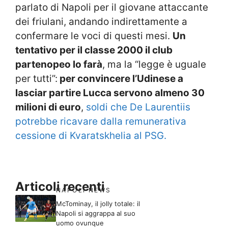
parlato di Napoli per il giovane attaccante
dei friulani, andando indirettamente a
confermare le voci di questi mesi.
Un
tentativo per il classe 2000 il club
partenopeo lo farà
, ma la “legge è uguale
per tutti”:
per convincere l’Udinese a
lasciar partire Lucca servono almeno 30
milioni di euro
,
soldi che De Laurentiis
potrebbe ricavare dalla remunerativa
cessione di Kvaratskhelia al PSG.
Articoli recenti
NAPOLI NEWS
McTominay, il jolly totale: il
Napoli si aggrappa al suo
uomo ovunque