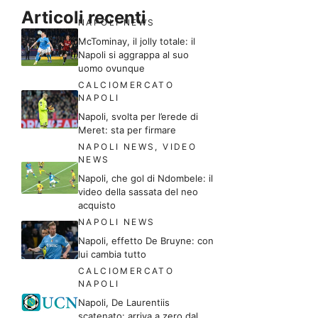
Articoli recenti
NAPOLI NEWS
McTominay, il jolly totale: il
Napoli si aggrappa al suo
uomo ovunque
CALCIOMERCATO
NAPOLI
Napoli, svolta per l’erede di
Meret: sta per firmare
NAPOLI NEWS
,
VIDEO
NEWS
Napoli, che gol di Ndombele: il
video della sassata del neo
acquisto
NAPOLI NEWS
Napoli, effetto De Bruyne: con
lui cambia tutto
CALCIOMERCATO
NAPOLI
Napoli, De Laurentiis
scatenato: arriva a zero dal