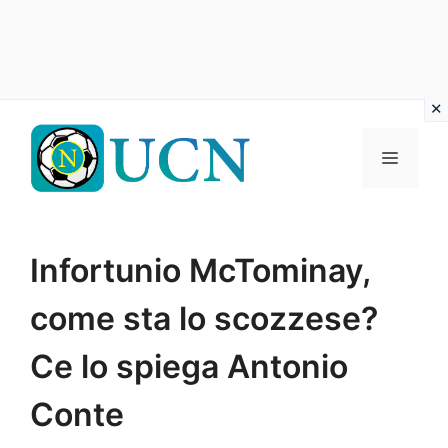
Vai
al
Menu
contenuto
Infortunio McTominay,
come sta lo scozzese?
Ce lo spiega Antonio
Conte