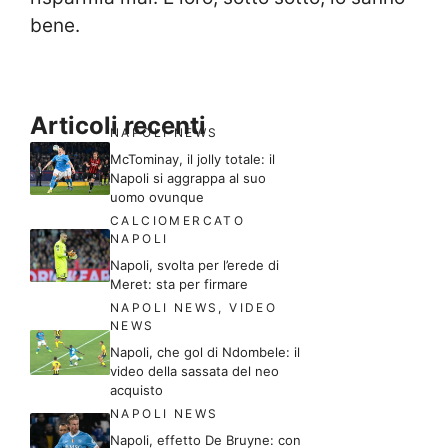
bene.
Articoli recenti
NAPOLI NEWS
McTominay, il jolly totale: il
Napoli si aggrappa al suo
uomo ovunque
CALCIOMERCATO
NAPOLI
Napoli, svolta per l’erede di
Meret: sta per firmare
NAPOLI NEWS
,
VIDEO
NEWS
Napoli, che gol di Ndombele: il
video della sassata del neo
acquisto
NAPOLI NEWS
Napoli, effetto De Bruyne: con