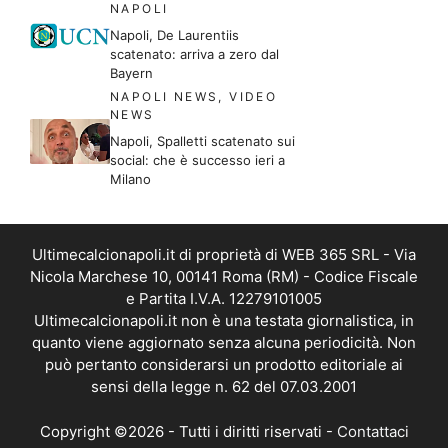
NAPOLI
Napoli, De Laurentiis
scatenato: arriva a zero dal
Bayern
NAPOLI NEWS
,
VIDEO
NEWS
Napoli, Spalletti scatenato sui
social: che è successo ieri a
Milano
Ultimecalcionapoli.it di proprietà di WEB 365 SRL - Via
Nicola Marchese 10, 00141 Roma (RM) - Codice Fiscale
e Partita I.V.A. 12279101005
Ultimecalcionapoli.it non è una testata giornalistica, in
quanto viene aggiornato senza alcuna periodicità. Non
può pertanto considerarsi un prodotto editoriale ai
sensi della legge n. 62 del 07.03.2001
Copyright ©2026 - Tutti i diritti riservati -
Contattaci