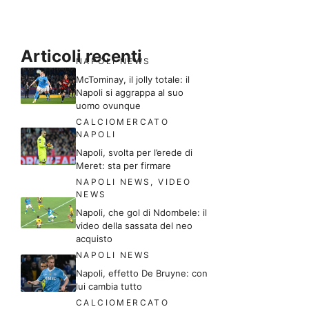
Articoli recenti
NAPOLI NEWS
McTominay, il jolly totale: il
Napoli si aggrappa al suo
uomo ovunque
CALCIOMERCATO
NAPOLI
Napoli, svolta per l’erede di
Meret: sta per firmare
NAPOLI NEWS
,
VIDEO
NEWS
Napoli, che gol di Ndombele: il
video della sassata del neo
acquisto
NAPOLI NEWS
Napoli, effetto De Bruyne: con
lui cambia tutto
CALCIOMERCATO