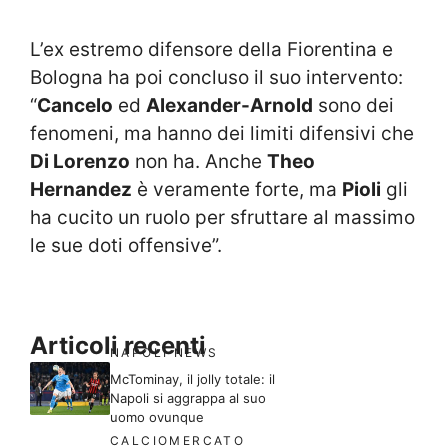
L’ex estremo difensore della Fiorentina e
Bologna ha poi concluso il suo intervento:
“
Cancelo
ed
Alexander-Arnold
sono dei
fenomeni, ma hanno dei limiti difensivi che
Di Lorenzo
non ha. Anche
Theo
Hernandez
è veramente forte, ma
Pioli
gli
ha cucito un ruolo per sfruttare al massimo
le sue doti offensive”.
Articoli recenti
NAPOLI NEWS
McTominay, il jolly totale: il
Napoli si aggrappa al suo
uomo ovunque
CALCIOMERCATO