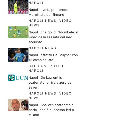
NAPOLI
Napoli, svolta per l’erede di
Meret: sta per firmare
NAPOLI NEWS
,
VIDEO
NEWS
Napoli, che gol di Ndombele: il
video della sassata del neo
acquisto
NAPOLI NEWS
Napoli, effetto De Bruyne: con
lui cambia tutto
CALCIOMERCATO
NAPOLI
Napoli, De Laurentiis
scatenato: arriva a zero dal
Bayern
NAPOLI NEWS
,
VIDEO
NEWS
Napoli, Spalletti scatenato sui
social: che è successo ieri a
Milano