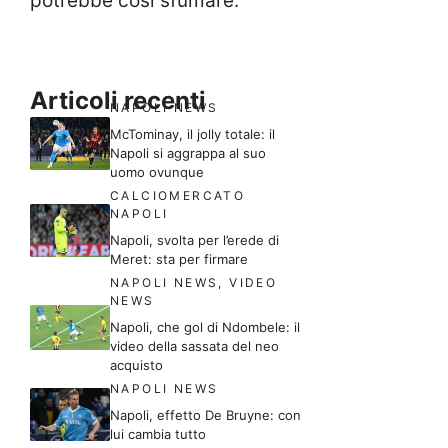
potrebbe così sfumare.
Articoli recenti
NAPOLI NEWS
McTominay, il jolly totale: il
Napoli si aggrappa al suo
uomo ovunque
CALCIOMERCATO
NAPOLI
Napoli, svolta per l’erede di
Meret: sta per firmare
NAPOLI NEWS
,
VIDEO
NEWS
Napoli, che gol di Ndombele: il
video della sassata del neo
acquisto
NAPOLI NEWS
Napoli, effetto De Bruyne: con
lui cambia tutto