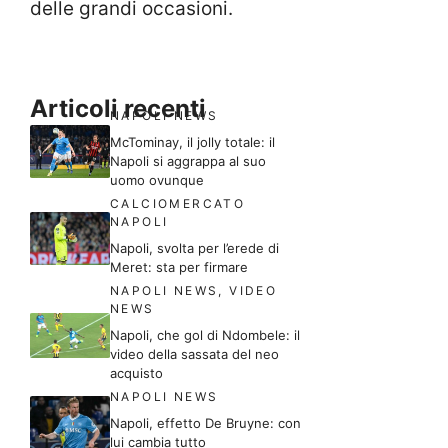
delle grandi occasioni.
Articoli recenti
NAPOLI NEWS
McTominay, il jolly totale: il
Napoli si aggrappa al suo
uomo ovunque
CALCIOMERCATO
NAPOLI
Napoli, svolta per l’erede di
Meret: sta per firmare
NAPOLI NEWS
,
VIDEO
NEWS
Napoli, che gol di Ndombele: il
video della sassata del neo
acquisto
NAPOLI NEWS
Napoli, effetto De Bruyne: con
lui cambia tutto