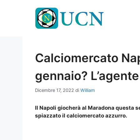
Vai
al
contenuto
Calciomercato Nap
gennaio? L’agente 
Dicembre 17, 2022
di
William
Il Napoli giocherà al Maradona questa se
spiazzato il calciomercato azzurro.