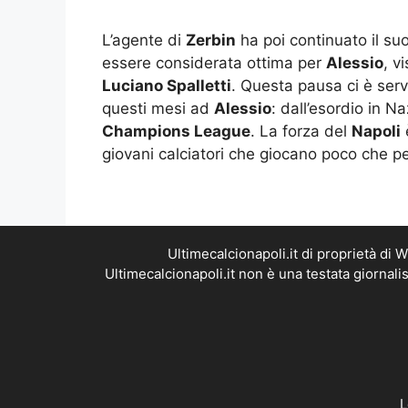
L’agente di
Zerbin
ha poi continuato il su
essere considerata ottima per
Alessio
, v
Luciano Spalletti
. Questa pausa ci è serv
questi mesi ad
Alessio
: dall’esordio in N
Champions League
. La forza del
Napoli
è
giovani calciatori che giocano poco che pe
Ultimecalcionapoli.it di proprietà di
Ultimecalcionapoli.it non è una testata giornal
L