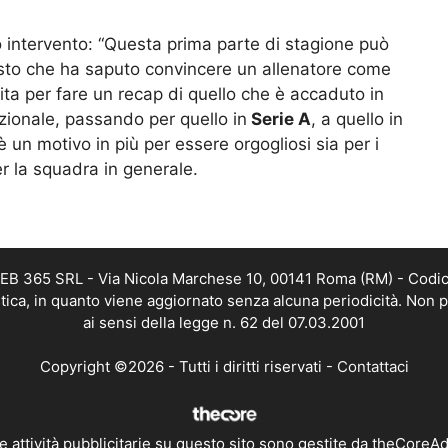
o intervento: “Questa prima parte di stagione può
isto che ha saputo convincere un allenatore come
ita per fare un recap di quello che è accaduto in
azionale, passando per quello in
Serie A
, a quello in
 un motivo in più per essere orgogliosi sia per i
r la squadra in generale.
 WEB 365 SRL - Via Nicola Marchese 10, 00141 Roma (RM) - Codic
istica, in quanto viene aggiornato senza alcuna periodicità. Non 
ai sensi della legge n. 62 del 07.03.2001
Copyright ©2026 - Tutti i diritti riservati -
Contattaci
e attività pubblicitarie su questo sito sono gestite da theCoreA