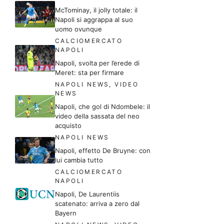
McTominay, il jolly totale: il
Napoli si aggrappa al suo
uomo ovunque
CALCIOMERCATO
NAPOLI
Napoli, svolta per l’erede di
Meret: sta per firmare
NAPOLI NEWS
,
VIDEO
NEWS
Napoli, che gol di Ndombele: il
video della sassata del neo
acquisto
NAPOLI NEWS
Napoli, effetto De Bruyne: con
lui cambia tutto
CALCIOMERCATO
NAPOLI
Napoli, De Laurentiis
scatenato: arriva a zero dal
Bayern