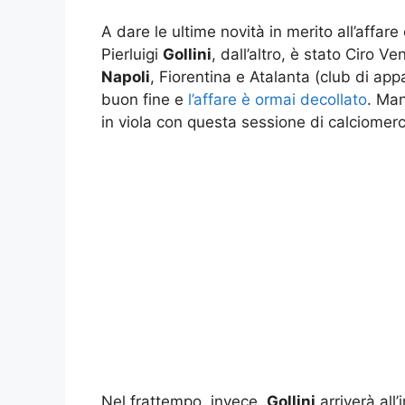
A dare le ultime novità in merito all’affar
Pierluigi
Gollini
, dall’altro, è stato Ciro Ven
Napoli
, Fiorentina e Atalanta (club di ap
buon fine e
l’affare è ormai decollato
. Man
in viola con questa sessione di calciomerc
Nel frattempo, invece,
Gollini
arriverà all