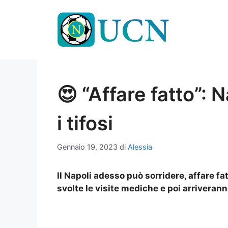
Vai
al
contenuto
😍 “Affare fatto”: N
i tifosi
Gennaio 19, 2023
di
Alessia
Il Napoli adesso può sorridere, affare f
svolte le visite mediche e poi arriverann