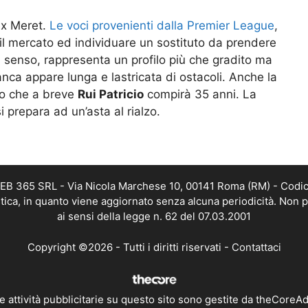
ex Meret.
Le voci provenienti dalla Premier League
,
il mercato ed individuare un sostituto da prendere
tal senso, rappresenta un profilo più che gradito ma
nca appare lunga e lastricata di ostacoli. Anche la
do che a breve
Rui Patricio
compirà 35 anni. La
 prepara ad un’asta al rialzo.
 WEB 365 SRL - Via Nicola Marchese 10, 00141 Roma (RM) - Codic
istica, in quanto viene aggiornato senza alcuna periodicità. Non 
ai sensi della legge n. 62 del 07.03.2001
Copyright ©2026 - Tutti i diritti riservati -
Contattaci
e attività pubblicitarie su questo sito sono gestite da theCoreA