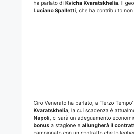
ha parlato di
Kvicha Kvaratskhelia
. Il g
Luciano Spalletti
, che ha contribuito non 
Ciro Venerato ha parlato, a ‘Terzo Tempo’ i
Kvaratskhelia
, la cui scadenza è attualme
Napoli
, ci sarà un adeguamento economi
bonus
a stagione e
allungherà il contrat
campionato con un contratto che lo legherà