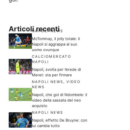
Articoli recenti
NAPOLI NEWS
McTominay, il jolly totale: il
Napoli si aggrappa al suo
uomo ovunque
CALCIOMERCATO
NAPOLI
Napoli, svolta per l’erede di
Meret: sta per firmare
NAPOLI NEWS
,
VIDEO
NEWS
Napoli, che gol di Ndombele: il
video della sassata del neo
acquisto
NAPOLI NEWS
Napoli, effetto De Bruyne: con
lui cambia tutto