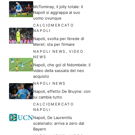
McTominay, il jolly totale: il
Napoli si aggrappa al suo
uomo ovunque
CALCIOMERCATO
NAPOLI
Napoli, svolta per l’erede di
Meret: sta per firmare
NAPOLI NEWS
,
VIDEO
NEWS
Napoli, che gol di Ndombele: il
video della sassata del neo
acquisto
NAPOLI NEWS
Napoli, effetto De Bruyne: con
lui cambia tutto
CALCIOMERCATO
NAPOLI
Napoli, De Laurentiis
scatenato: arriva a zero dal
Bayern