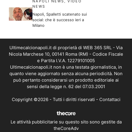
NAPOLI NEWS
,
VIDEO
NEWS
Napoli, Spalletti scatenato sui
social: che è successo ieri a
Milano
Ultimecalcionapoli.it di proprietà di WEB 365 SRL - Via
Nicola Marchese 10, 00141 Roma (RM) - Codice Fiscale
e Partita I.V.A. 12279101005
Ultimecalcionapoli.it non è una testata giornalistica, in
quanto viene aggiornato senza alcuna periodicità. Non
può pertanto considerarsi un prodotto editoriale ai
sensi della legge n. 62 del 07.03.2001
Copyright ©2026 - Tutti i diritti riservati -
Contattaci
Le attività pubblicitarie su questo sito sono gestite da
theCoreAdv