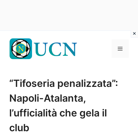
Vai
al
Menu
contenuto
“Tifoseria penalizzata”:
Napoli-Atalanta,
l’ufficialità che gela il
club