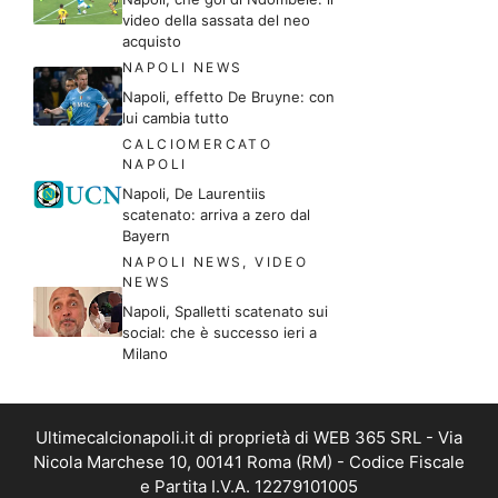
video della sassata del neo
acquisto
NAPOLI NEWS
Napoli, effetto De Bruyne: con
lui cambia tutto
CALCIOMERCATO
NAPOLI
Napoli, De Laurentiis
scatenato: arriva a zero dal
Bayern
NAPOLI NEWS
,
VIDEO
NEWS
Napoli, Spalletti scatenato sui
social: che è successo ieri a
Milano
Ultimecalcionapoli.it di proprietà di WEB 365 SRL - Via
Nicola Marchese 10, 00141 Roma (RM) - Codice Fiscale
e Partita I.V.A. 12279101005