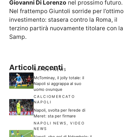
Giovanni Di Lorenzo
nel prossimo futuro.
Nel frattempo Giuntoli sorride per l’ottimo
investimento: stasera contro la Roma, il
terzino partirà nuovamente titolare con la
Samp.
Articoli recenti
NAPOLI NEWS
McTominay, il jolly totale: il
Napoli si aggrappa al suo
uomo ovunque
CALCIOMERCATO
NAPOLI
Napoli, svolta per l’erede di
Meret: sta per firmare
NAPOLI NEWS
,
VIDEO
NEWS
Napoli, che gol di Ndombele: il