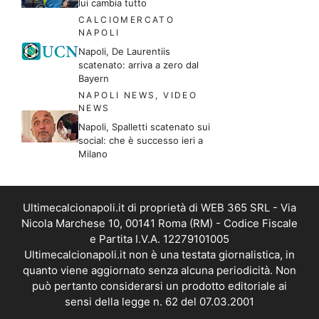
lui cambia tutto
CALCIOMERCATO
NAPOLI
Napoli, De Laurentiis
scatenato: arriva a zero dal
Bayern
NAPOLI NEWS
,
VIDEO
NEWS
Napoli, Spalletti scatenato sui
social: che è successo ieri a
Milano
Ultimecalcionapoli.it di proprietà di WEB 365 SRL - Via
Nicola Marchese 10, 00141 Roma (RM) - Codice Fiscale
e Partita I.V.A. 12279101005
Ultimecalcionapoli.it non è una testata giornalistica, in
quanto viene aggiornato senza alcuna periodicità. Non
può pertanto considerarsi un prodotto editoriale ai
sensi della legge n. 62 del 07.03.2001