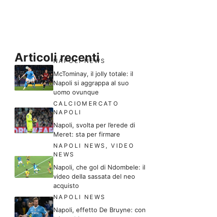
Articoli recenti
NAPOLI NEWS
McTominay, il jolly totale: il
Napoli si aggrappa al suo
uomo ovunque
CALCIOMERCATO
NAPOLI
Napoli, svolta per l’erede di
Meret: sta per firmare
NAPOLI NEWS
,
VIDEO
NEWS
Napoli, che gol di Ndombele: il
video della sassata del neo
acquisto
NAPOLI NEWS
Napoli, effetto De Bruyne: con