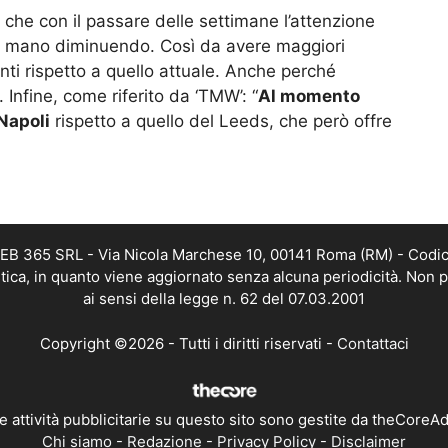
o che con il passare delle settimane l’attenzione
an mano diminuendo. Così da avere maggiori
ti rispetto a quello attuale. Anche perché
. Infine, come riferito da ‘TMW’: “
Al momento
Napoli
rispetto a quello del Leeds, che però offre
 WEB 365 SRL - Via Nicola Marchese 10, 00141 Roma (RM) - Codic
istica, in quanto viene aggiornato senza alcuna periodicità. Non 
ai sensi della legge n. 62 del 07.03.2001
Copyright ©2026 - Tutti i diritti riservati -
Contattaci
e attività pubblicitarie su questo sito sono gestite da theCoreA
Chi siamo
-
Redazione
-
Privacy Policy
-
Disclaimer