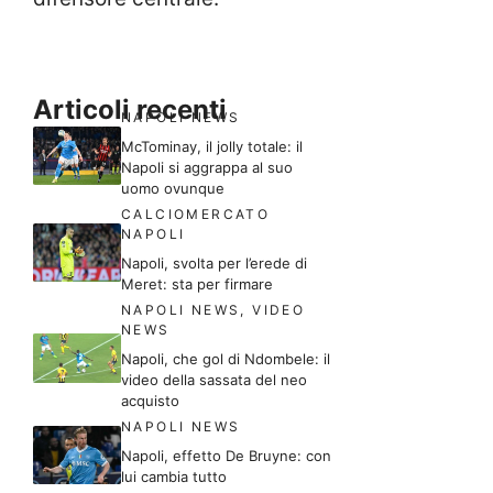
Articoli recenti
NAPOLI NEWS
McTominay, il jolly totale: il
Napoli si aggrappa al suo
uomo ovunque
CALCIOMERCATO
NAPOLI
Napoli, svolta per l’erede di
Meret: sta per firmare
NAPOLI NEWS
,
VIDEO
NEWS
Napoli, che gol di Ndombele: il
video della sassata del neo
acquisto
NAPOLI NEWS
Napoli, effetto De Bruyne: con
lui cambia tutto