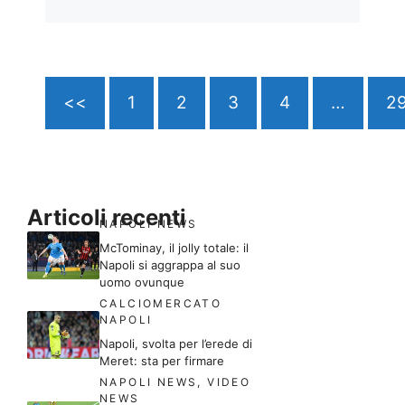
<<
1
2
3
4
…
2
Articoli recenti
NAPOLI NEWS
McTominay, il jolly totale: il
Napoli si aggrappa al suo
uomo ovunque
CALCIOMERCATO
NAPOLI
Napoli, svolta per l’erede di
Meret: sta per firmare
NAPOLI NEWS
,
VIDEO
NEWS