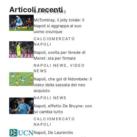
Articoli recenti
NAPOLI NEWS
McTominay, il jolly totale: il
Napoli si aggrappa al suo
uomo ovunque
CALCIOMERCATO
NAPOLI
Napoli, svolta per l’erede di
Meret: sta per firmare
NAPOLI NEWS
,
VIDEO
NEWS
Napoli, che gol di Ndombele: il
video della sassata del neo
acquisto
NAPOLI NEWS
Napoli, effetto De Bruyne: con
lui cambia tutto
CALCIOMERCATO
NAPOLI
Napoli, De Laurentiis